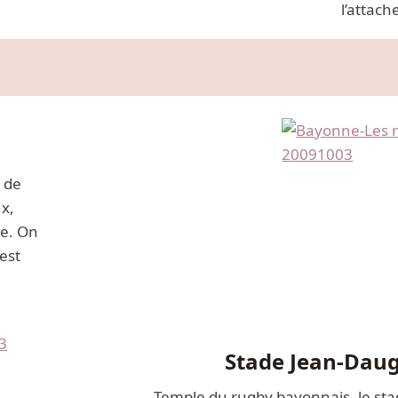
l’attach
s de
x,
se. On
est
Stade Jean-Daug
Temple du rugby bayonnais, le stad