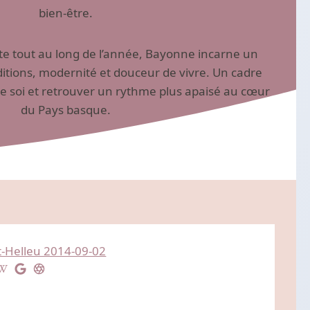
bien-être.
ante tout au long de l’année, Bayonne incarne un
ditions, modernité et douceur de vivre. Un cadre
de soi et retrouver un rythme plus apaisé au cœur
du Pays basque.