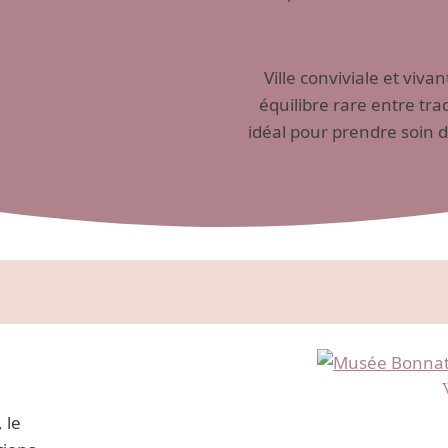
Ville conviviale et viv
équilibre rare entre tra
idéal pour prendre soin 
 le