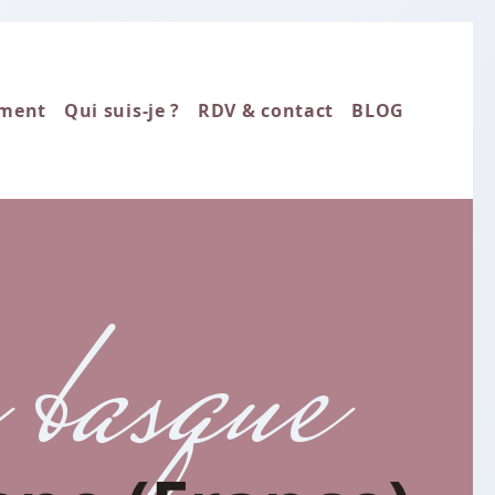
ment
Qui suis-je ?
RDV & contact
BLOG
 basque