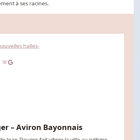
ement à ses racines.
er – Aviron Bayonnais
e Jean-Dauger fait vibrer la ville au rythme