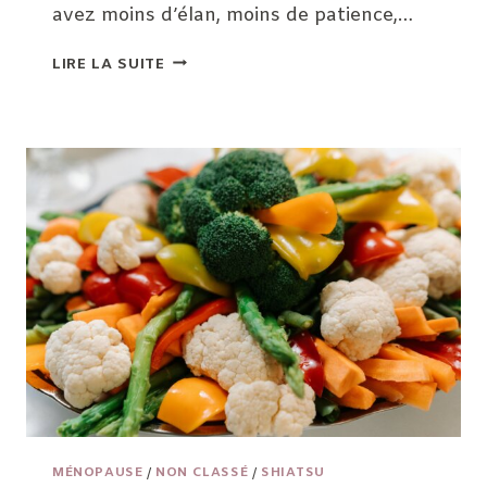
avez moins d’élan, moins de patience,…
COMPRENDRE
LIRE LA SUITE
LA
FATIGUE
DE
LA
PÉRIMÉNOPAUSE
ET
DE
LA
MÉNOPAUSE
MÉNOPAUSE
/
NON CLASSÉ
/
SHIATSU