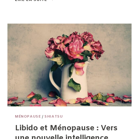
MÉNOPAUSE,
MÉNOPAUSE,
POST
MÉNOPAUSE :
C’EST
QUOI
EXACTEMENT ?
MÉNOPAUSE
/
SHIATSU
Libido et Ménopause : Vers
une nouvelle intelligence