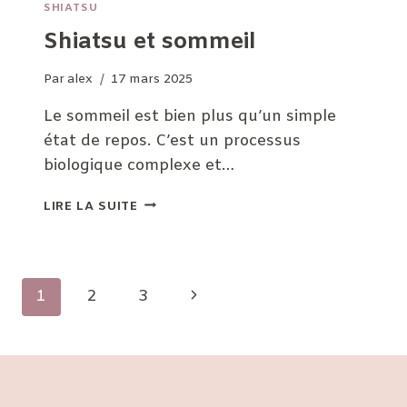
SHIATSU
Shiatsu et sommeil
Par
alex
17 mars 2025
Le sommeil est bien plus qu’un simple
état de repos. C’est un processus
biologique complexe et…
SHIATSU
LIRE LA SUITE
ET
SOMMEIL
Navigation
Page
1
2
3
de
suivante
page