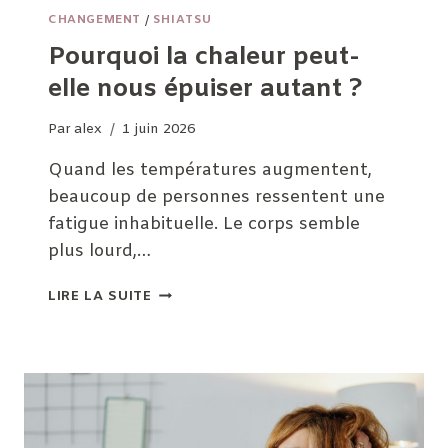
CHANGEMENT
/
SHIATSU
Pourquoi la chaleur peut-
elle nous épuiser autant ?
Par
alex
1 juin 2026
Quand les températures augmentent,
beaucoup de personnes ressentent une
fatigue inhabituelle. Le corps semble
plus lourd,…
POURQUOI
LIRE LA SUITE
LA
CHALEUR
PEUT-
ELLE
NOUS
ÉPUISER
AUTANT