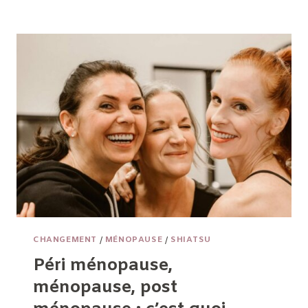
CHALEUR
PEUT-
ELLE
NOUS
ÉPUISER
AUTANT
?
CHANGEMENT
/
MÉNOPAUSE
/
SHIATSU
Péri ménopause,
ménopause, post