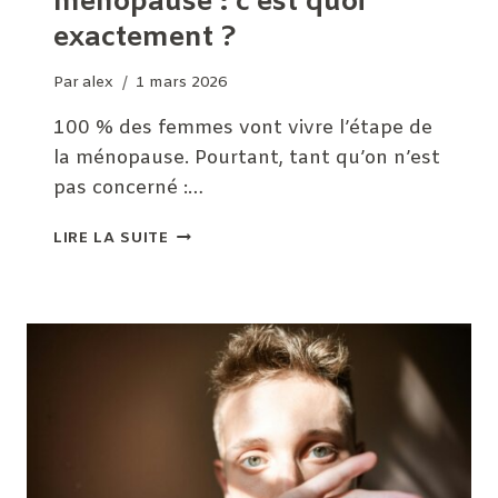
ménopause : c’est quoi
exactement ?
Par
alex
1 mars 2026
100 % des femmes vont vivre l’étape de
la ménopause. Pourtant, tant qu’on n’est
pas concerné :…
PÉRI
LIRE LA SUITE
MÉNOPAUSE,
MÉNOPAUSE,
POST
MÉNOPAUSE :
C’EST
QUOI
EXACTEMENT ?