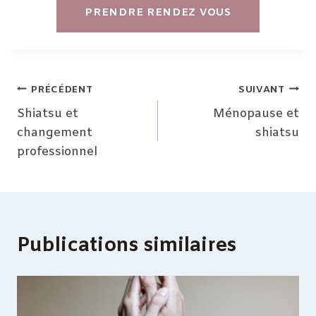
PRENDRE RENDEZ VOUS
Navigation
PRÉCÉDENT
SUIVANT
de
Shiatsu et
Ménopause et
changement
shiatsu
l’article
professionnel
Publications similaires